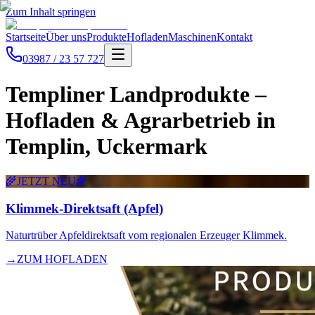
Zum Inhalt springen
Startseite
Über uns
Produkte
Hofladen
Maschinen
Kontakt
03987 / 23 57 727
Templiner Landprodukte –
Hofladen & Agrarbetrieb in
Templin, Uckermark
🌾
JETZT NEU
🌾
Klimmek-Direktsaft (Apfel)
Naturtrüber Apfeldirektsaft vom regionalen Erzeuger Klimmek.
→
ZUM HOFLADEN